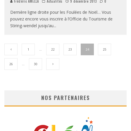
Frédéric AMELLA
Actualités
9 décembre 2013
0
Dernière ligne droite pour les Foulées de Noël… Vous
pouvez encore vous inscrire à l’Officie du Tourisme de
Stiring-wendel jusqu’au
...
1
…
22
23
24
25
26
…
30
NOS PARTENAIRES