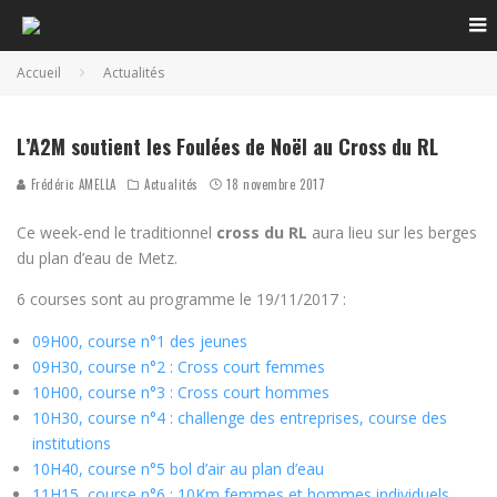
Accueil
Actualités
L'A2M soutient les Foulées de Noël !
L’A2M soutient les Foulées de Noël au Cross du RL
Frédéric AMELLA
Actualités
18 novembre 2017
Ce week-end le traditionnel
cross du RL
aura lieu sur les berges
du plan d’eau de Metz.
6 courses sont au programme le 19/11/2017 :
09H00, course n°1 des jeunes
09H30, course n°2 : Cross court femmes
10H00, course n°3 : Cross court hommes
10H30, course n°4 : challenge des entreprises, course des
institutions
10H40, course n°5 bol d’air au plan d’eau
11H15, course n°6 : 10Km femmes et hommes individuels