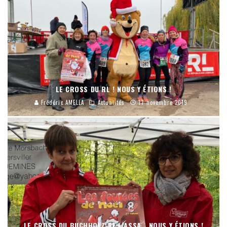
LE CROSS DU RL ! NOUS Y ÉTIONS !
Frédéric AMELLA
Actualités
17 novembre 2019
LE CROSS DU BUCHHOLZ DE L’ASSA… NOUS Y ÉTIONS !