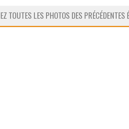
OËL 2025 AVEC LE COLLECTIF RUN !
Z TOUTES LES PHOTOS DES PRÉCÉDENTES É
ENSEMBLE CE MARDI ?