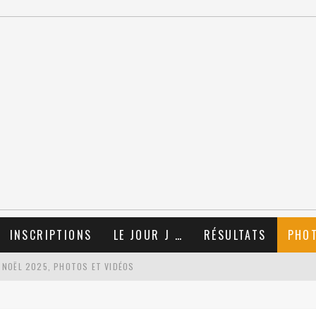
INSCRIPTIONS
LE JOUR J …
RÉSULTATS
PHO
 NOËL 2025, PHOTOS ET VIDÉOS
TIONS !!