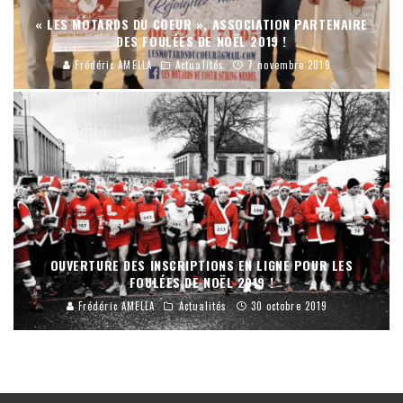
« LES MOTARDS DU COEUR », ASSOCIATION PARTENAIRE
DES FOULÉES DE NOËL 2019 !
Frédéric AMELLA
Actualités
7 novembre 2019
OUVERTURE DES INSCRIPTIONS EN LIGNE POUR LES
FOULÉES DE NOËL 2019 !
Frédéric AMELLA
Actualités
30 octobre 2019