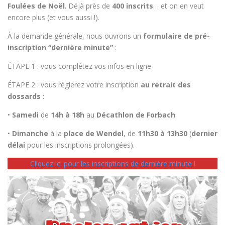
Foulées de Noël
. Déjà près de
400 inscrits
… et on en veut
encore plus (et vous aussi !).
À la demande générale, nous ouvrons un
formulaire de pré-
inscription “dernière minute”
:
ÉTAPE 1 : vous complétez vos infos en ligne
ÉTAPE 2 : vous réglerez votre inscription
au retrait des
dossards
:
•
Samedi
de
14h à 18h
au
Décathlon de Forbach
•
Dimanche
à la
place de Wendel
, de
11h30 à 13h30
(
dernier
délai
pour les inscriptions prolongées).
Cliquez ici pour les inscriptions de dernière minute !