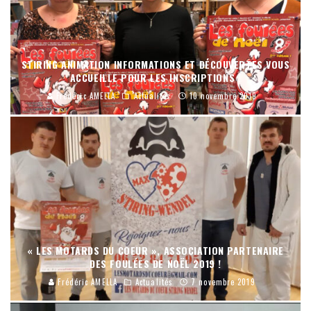
STIRING ANIMATION INFORMATIONS ET DÉCOUVERTES VOUS
ACCUEILLE POUR LES INSCRIPTIONS !
Frédéric AMELLA
Actualités
10 novembre 2019
« LES MOTARDS DU COEUR », ASSOCIATION PARTENAIRE
DES FOULÉES DE NOËL 2019 !
Frédéric AMELLA
Actualités
7 novembre 2019