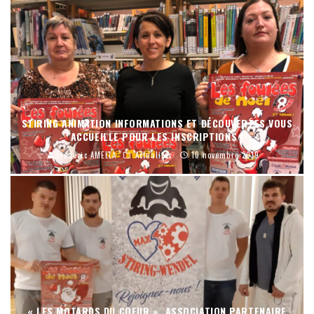
STIRING ANIMATION INFORMATIONS ET DÉCOUVERTES VOUS
ACCUEILLE POUR LES INSCRIPTIONS !
Frédéric AMELLA
Actualités
10 novembre 2019
« LES MOTARDS DU COEUR », ASSOCIATION PARTENAIRE