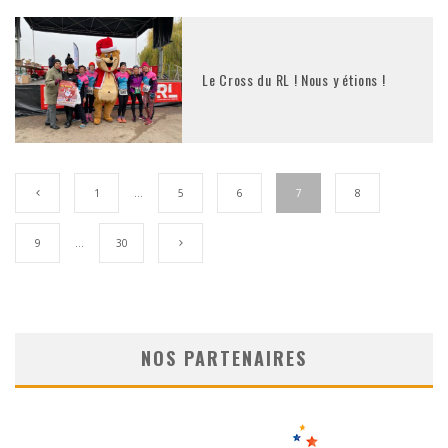
Le Cross du RL ! Nous y étions !
1
…
5
6
7
8
9
…
30
NOS PARTENAIRES