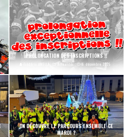
PROLONGATION DES INSCRIPTIONS !!
Frédéric AMELLA
Actualités
6 décembre 2025
C
ON DÉCOUVRE LE PARCOURS ENSEMBLE CE
MARDI ?