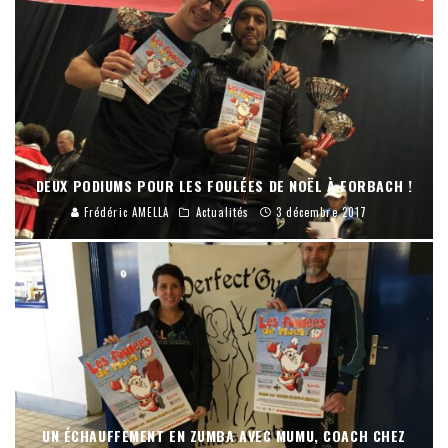
DEUX PODIUMS POUR LES FOULÉES DE NOËL À FORBACH !
Frédéric AMELLA
Actualités
3 décembre 2017
UN ÉCHAUFFEMENT EN ZUMBA AVEC MUMU, COACH CHEZ