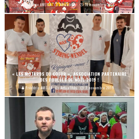
Frédéric AMELLA
Actualités
10 novembre 2019
« LES MOTARDS DU COEUR », ASSOCIATION PARTENAIRE
DES FOULÉES DE NOËL 2019 !
Frédéric AMELLA
Actualités
7 novembre 2019