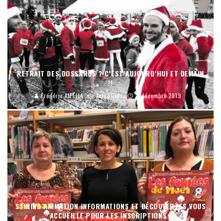
RETRAIT DES DOSSARDS ? C’EST AUJOURD’HUI ET DEMAIN
!!
Frédéric AMELLA
Actualités
7 décembre 2019
STIRING ANIMATION INFORMATIONS ET DÉCOUVERTES VOUS
ACCUEILLE POUR LES INSCRIPTIONS !