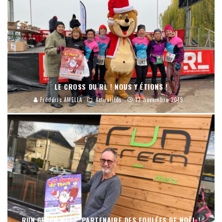
LE CROSS DU RL ! NOUS Y ÉTIONS !
Frédéric AMELLA
Actualités
17 novembre 2019
RUN GREEN METZ, PARTENAIRE DES FOULÉES DE NOËL !