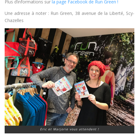
Plus d’informations sur
la page Facebook de Run Green !
Une adresse à noter : Run Green, 38 avenue de la Liberté,
Scy-
Chazelles
Eric et Marjorie vous attendent !