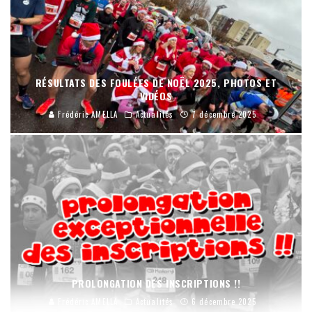
RÉSULTATS DES FOULÉES DE NOËL 2025, PHOTOS ET
VIDÉOS
Frédéric AMELLA
Actualités
7 décembre 2025
PROLONGATION DES INSCRIPTIONS !!
Frédéric AMELLA
Actualités
6 décembre 2025