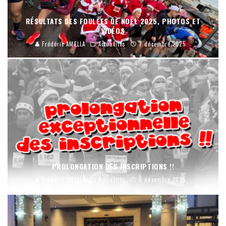
RÉSULTATS DES FOULÉES DE NOËL 2025, PHOTOS ET
VIDÉOS
Frédéric AMELLA
Actualités
7 décembre 2025
PROLONGATION DES INSCRIPTIONS !!
Frédéric AMELLA
Actualités
6 décembre 2025