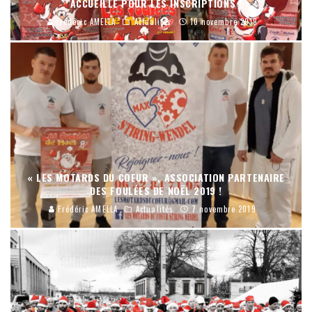
ACCUEILLE POUR LES INSCRIPTIONS !
Frédéric AMELLA
Actualités
10 novembre 2019
« LES MOTARDS DU COEUR », ASSOCIATION PARTENAIRE
DES FOULÉES DE NOËL 2019 !
Frédéric AMELLA
Actualités
7 novembre 2019