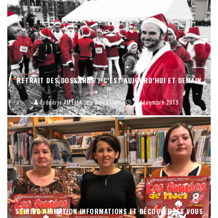
RETRAIT DES DOSSARDS ? C’EST AUJOURD’HUI ET DEMAIN
!!
Frédéric AMELLA
Actualités
7 décembre 2019
STIRING ANIMATION INFORMATIONS ET DÉCOUVERTES VOUS