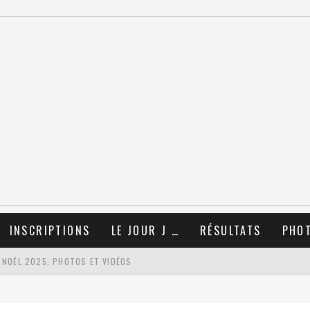
INSCRIPTIONS
LE JOUR J …
RÉSULTATS
PHO
 NOËL 2025, PHOTOS ET VIDÉOS
TIONS !!