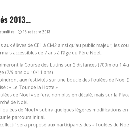
OËL 2025 AVEC LE COLLECTIF RUN !
ENSEMBLE CE MARDI ?
tés 2013…
ctualités
13 octobre 2013
s aux élèves de CE1 à CM2 ainsi qu’au public majeur, les cou
mais accessibles de 7 ans à l’âge du Père Noël…
nimeront la Course des Lutins sur 2 distances (700m ou 1.4k
ge (7/9 ans ou 10/11 ans)
oindront aux festivités sur une boucle des Foulées de Noël (
sé : « Le Tour de la Hotte »
ulées de Noël » se fera, non plus en décalé, mais sur la Pla
rché de Noël.
 Foulées de Noël » subira quelques légères modifications en
ur le parcours initial.
ollectif sera proposé aux participants des « Foulées de Noë