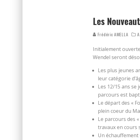
REPÉRAGE DES FOULÉES DE N
ON DÉCOUVRE LE PARCOURS 
Les Nouveau
Frédéric AMELLA
A
Initialement ouverte
Wendel seront désor
Les plus jeunes a
leur catégorie d’â
Les 12/15 ans se j
parcours est bapti
Le départ des « Fo
plein coeur du Ma
Le parcours des «
travaux en cours s
Un échauffement c