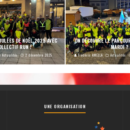
OULÉES DE NOËL 2025 AVEC
ON DÉCOUVRE LE PARCOU
OLLECTIF RUN !
MARDI ?
Actualités
2 décembre 2025
Frédéric AMELLA
Actualités
UNE ORGANISATION