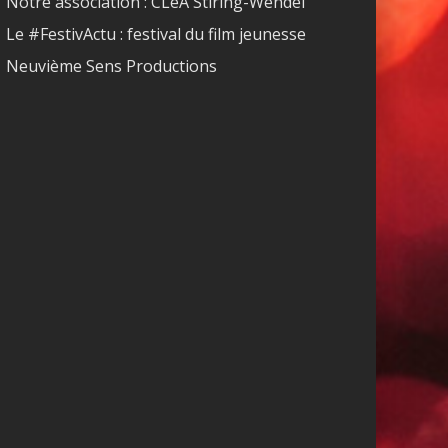
Notre association : CLéA Stiring-Wendel
Le #FestivActu : festival du film jeunesse
Neuvième Sens Productions