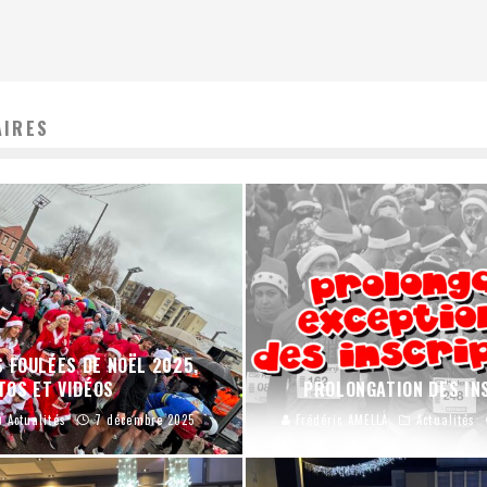
AIRES
 FOULÉES DE NOËL 2025,
TOS ET VIDÉOS
PROLONGATION DES INS
Actualités
7 décembre 2025
Frédéric AMELLA
Actualités