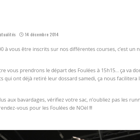
ENSEMBLE CE MARDI ?
 NOËL 2025, PHOTOS ET VIDÉOS
ctualités
14 décembre 2014
0 à vous être inscrits sur nos différentes courses, c’est un
re vous prendrons le départ des Foulées à 15h15… ça va do
s qui ont déjà retiré leur dossard samedi, ça nous facilitera 
plus aux bavardages, vérifiez votre sac, n’oubliez pas les run
ndez-vous pour les Foulées de NOël !!!