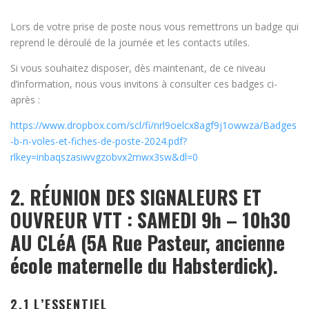
Lors de votre prise de poste nous vous remettrons un badge qui
reprend le déroulé de la journée et les contacts utiles.
Si vous souhaitez disposer, dès maintenant, de ce niveau
d’information, nous vous invitons à consulter ces badges ci-
après :
https://www.dropbox.com/scl/fi/nrl9oelcx8agf9j1owwza/Badges
-b-n-voles-et-fiches-de-poste-2024.pdf?
rlkey=inbaqszasiwvgzobvx2mwx3sw&dl=0
2. RÉUNION DES SIGNALEURS ET
OUVREUR VTT : SAMEDI 9h – 10h30
AU CLéA (5A Rue Pasteur, ancienne
école maternelle du Habsterdick).
2.1 L’ESSENTIEL