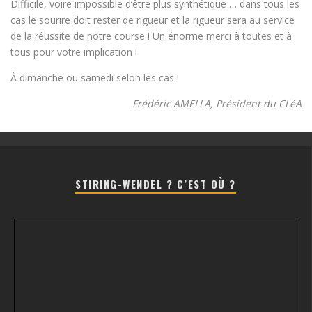
Difficile, voire impossible d’être plus synthétique … dans tous les
cas le sourire doit rester de rigueur et la rigueur sera au service
de la réussite de notre course ! Un énorme merci à toutes et à
tous pour votre implication !
À dimanche ou samedi selon les cas !
Frédéric AMELLA, Président du CLéA
STIRING-WENDEL ? C’EST OÙ ?