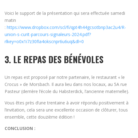
Voici le support de la présentation qui sera effectuée samedi
matin
:
https://www.dropbox.com/scl/fi/qpt4h44gcsotbnp3ac2u4/R-
union-s-curit-parcours-signaleurs-2024.pdf?
rlkey=o0x1i7z30fla4okscnpr6u6uq&dl=0
3. LE REPAS DES BÉNÉVOLES
Un repas est proposé par notre partenaire, le restaurant « le
Crocus » de Morsbach. Il aura lieu dans nos locaux, au 5A rue
Pasteur (derrière l’école du Habsterdick, l’ancienne maternelle).
Vous êtes près d’une trentaine à avoir répondu positivement à
l’invitation, cela sera une excellente occasion de clôturer, tous
ensemble, cette douzième édition !
CONCLUSION :