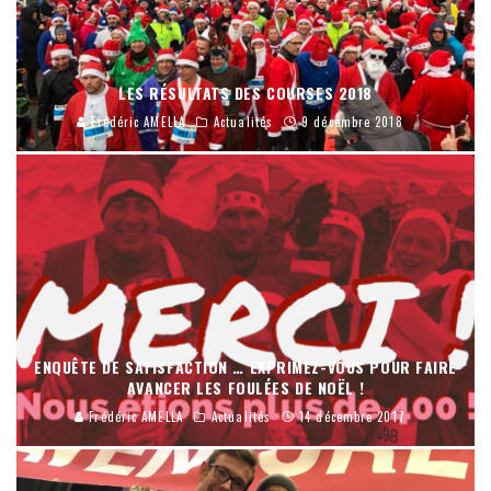
LES RÉSULTATS DES COURSES 2018
Frédéric AMELLA
Actualités
9 décembre 2018
ENQUÊTE DE SATISFACTION … EXPRIMEZ-VOUS POUR FAIRE
AVANCER LES FOULÉES DE NOËL !
Frédéric AMELLA
Actualités
14 décembre 2017