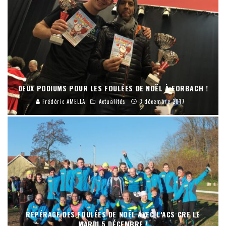
DEUX PODIUMS POUR LES FOULÉES DE NOËL À FORBACH !
Frédéric AMELLA
Actualités
3 décembre 2017
REPÉRAGE DES FOULÉES DE NOËL AVEC L’ACS CRE LE
MARDI 5 DÉCEMBRE !