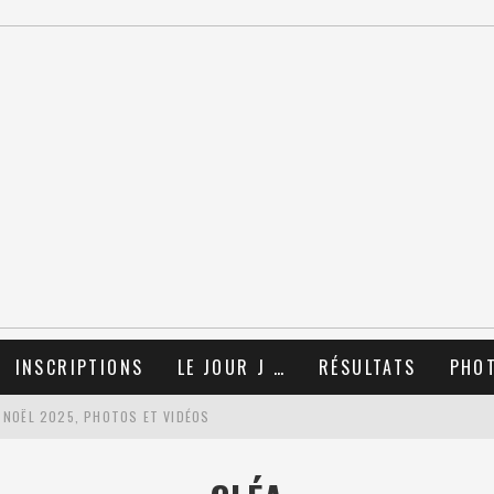
INSCRIPTIONS
LE JOUR J …
RÉSULTATS
PHO
 NOËL 2025, PHOTOS ET VIDÉOS
TIONS !!