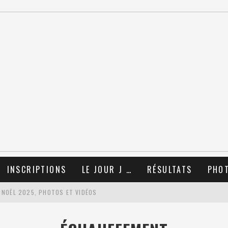
INSCRIPTIONS
LE JOUR J …
RÉSULTATS
PHO
 NOËL 2025, PHOTOS ET VIDÉOS
TIONS !!