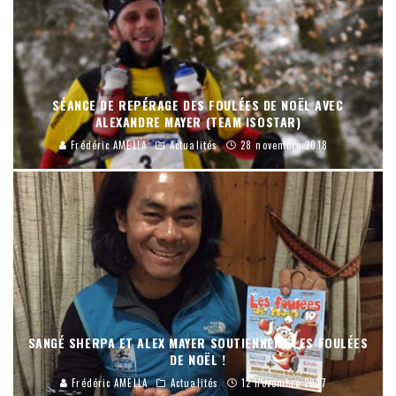
SÉANCE DE REPÉRAGE DES FOULÉES DE NOËL AVEC
ALEXANDRE MAYER (TEAM ISOSTAR)
Frédéric AMELLA
Actualités
28 novembre 2018
SANGÉ SHERPA ET ALEX MAYER SOUTIENNENT LES FOULÉES
DE NOËL !
Frédéric AMELLA
Actualités
12 novembre 2017