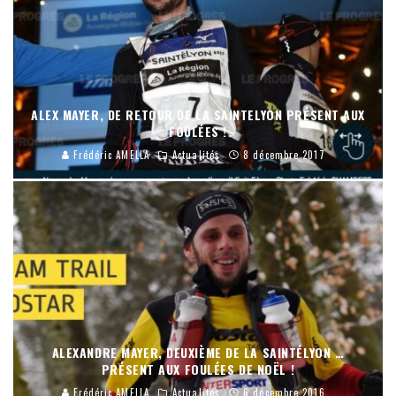
ALEX MAYER, DE RETOUR DE LA SAINTELYON PRÉSENT AUX
FOULÉES !
Frédéric AMELLA
Actualités
8 décembre 2017
ALEXANDRE MAYER, DEUXIÈME DE LA SAINTÉLYON …
PRÉSENT AUX FOULÉES DE NOËL !
Frédéric AMELLA
Actualités
6 décembre 2016