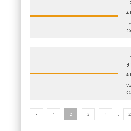
L
F
Le
20
L
e
F
Vo
de
1
2
3
4
…
3