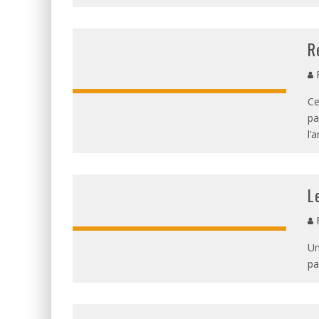
R
F
Ce
pa
l’
L
F
Un
pa