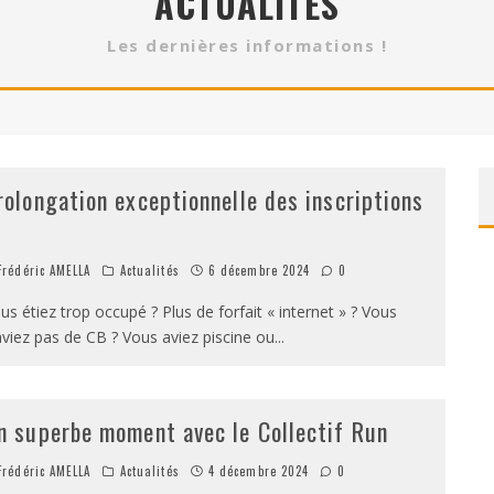
ACTUALITÉS
ENSEMBLE CE MARDI ?
Les dernières informations !
 NOËL 2025, PHOTOS ET VIDÉOS
rolongation exceptionnelle des inscriptions
rédéric AMELLA
Actualités
6 décembre 2024
0
us étiez trop occupé ? Plus de forfait « internet » ? Vous
aviez pas de CB ? Vous aviez piscine ou
...
n superbe moment avec le Collectif Run
rédéric AMELLA
Actualités
4 décembre 2024
0