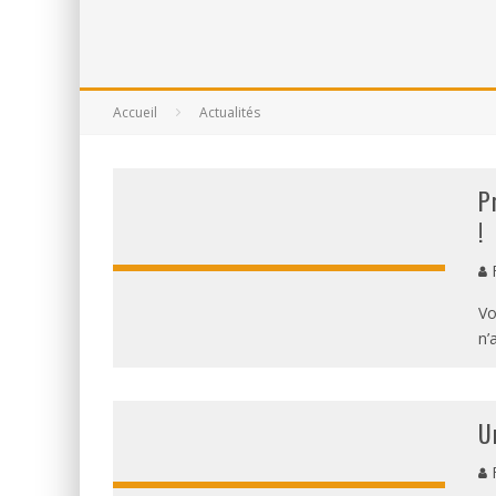
ON DÉCOUVRE LE PARCOURS 
RÉSULTATS DES FOULÉES DE
Accueil
Actualités
P
!
F
Vo
n’
U
F