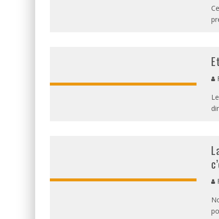
Ce
pr
E
F
Le
di
L
c
F
No
po