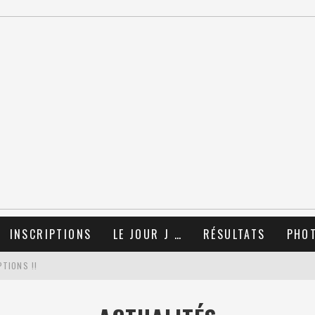
INSCRIPTIONS
LE JOUR J …
RÉSULTATS
PHO
TIONS !!
OËL 2025 AVEC LE COLLECTIF RUN !