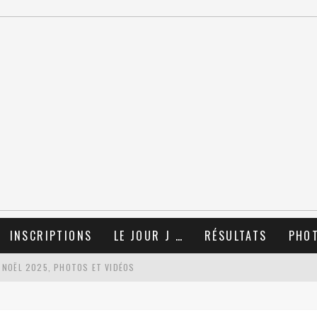
INSCRIPTIONS
LE JOUR J …
RÉSULTATS
PHO
 NOËL 2025, PHOTOS ET VIDÉOS
TIONS !!