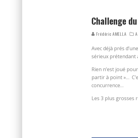
REPÉRAGE DES FOULÉES DE N
ON DÉCOUVRE LE PARCOURS 
Challenge du
Frédéric AMELLA
A
Avec déjà prés d’un
sérieux prétendant
Rien n’est joué pour 
partir à point »… C’e
concurrence…
Les 3 plus grosses 