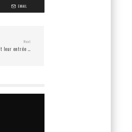
EMAIL
Next
nt leur entrée …