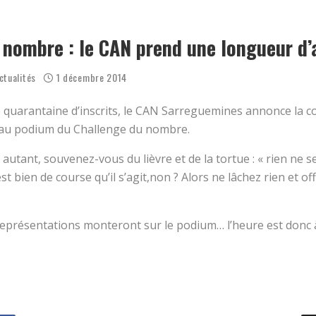
OËL 2025 AVEC LE COLLECTIF RUN !
ENSEMBLE CE MARDI ?
 nombre : le CAN prend une longueur d
ctualités
1 décembre 2014
e quarantaine d’inscrits, le CAN Sarreguemines annonce la c
 au podium du Challenge du nombre.
autant, souvenez-vous du lièvre et de la tortue : « rien ne ser
st bien de course qu’il s’agit,non ? Alors ne lâchez rien et off
représentations monteront sur le podium… l’heure est donc à 