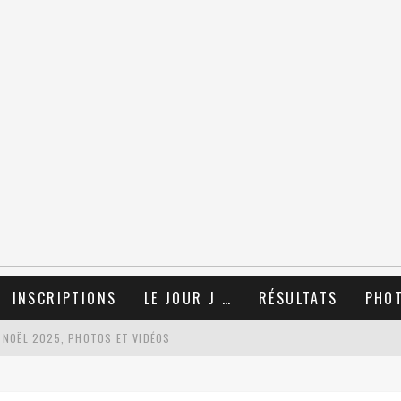
INSCRIPTIONS
LE JOUR J …
RÉSULTATS
PHO
 NOËL 2025, PHOTOS ET VIDÉOS
TIONS !!