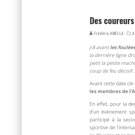
REPÉRAGE DES FOULÉES DE N
ON DÉCOUVRE LE PARCOURS 
Des coureurs 
Frédéric AMELLA
A
J-8 avant
les foulée
la dernière ligne dr
petit la petite mac
coup de feu décisif 
Avant cette date clé
les membres de l’
En effet, pour la d
d’un événement spor
participé à la se
sportive de l’inters