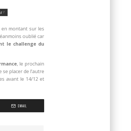
g !
 en montant sur les
néanmoins oublié car
t le challenge du
rmance
, le prochain
e se placer de l’autre
es avant le 14/12 et
EMAIL