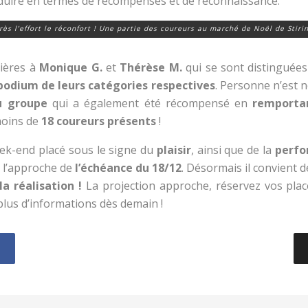
raduire en termes de récompenses et de reconnaissance.
rès l’effort le réconfort ! Une partie des coureurs au marché de Noël de Stirin
lières à
Monique G.
et
Thérèse M.
qui se sont distinguées
odium de leurs catégories respectives
. Personne n’est 
u groupe
qui a également été récompensé en
remportan
moins de
18 coureurs présents
!
ek-end placé sous le signe du
plaisir
, ainsi que de la
perfo
à l’approche de
l’échéance du 18/12
. Désormais il convient d
la réalisation !
La projection approche, réservez vos plac
plus d’informations dès demain !