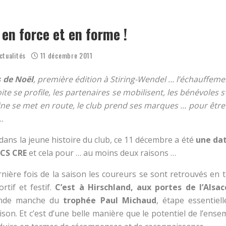
OËL 2025 AVEC LE COLLECTIF RUN !
ENSEMBLE CE MARDI ?
en force et en forme !
ctualités
11 décembre 2011
s de Noël
, première édition à Stiring-Wendel … l’échauffeme
oite se profile, les partenaires se mobilisent, les bénévoles s
hine se met en route, le club prend ses marques … pour êt
…
 dans la jeune histoire du club, ce 11 décembre a été
une da
ACS CRE
et cela pour … au moins deux raisons …
ernière fois de la saison les coureurs se sont retrouvés en 
tif et festif.
C’est à Hirschland, aux portes de l’Alsac
conde manche du
trophée Paul Michaud
, étape essentiel
aison. Et c’est d’une belle manière que le potentiel de l’en