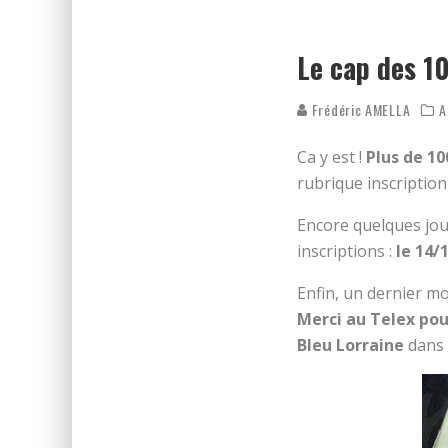
REPÉRAGE DES FOULÉES DE N
ON DÉCOUVRE LE PARCOURS 
Le cap des 10
Frédéric AMELLA
A
Ca y est !
Plus de 10
rubrique inscription,
Encore quelques jour
inscriptions :
le 14/
Enfin, un dernier m
Merci au Telex pou
Bleu Lorraine
dans 