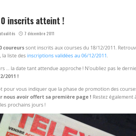
OËL 2025 AVEC LE COLLECTIF RUN !
Article du Répu
ENSEMBLE CE MARDI ?
0 inscrits atteint !
ctualités
7 décembre 2011
0 coureurs
sont inscrits aux courses du 18/12/2011. Retrouv
 la liste des
inscriptions validées au 06/12/2011
.
s … la date tant attendue approche ! N’oubliez pas le dernie
12/2011 !
ot pour vous indiquer que la phase de promotion des courses
r nous avoir offert sa première page !
Restez également à
les prochains jours !