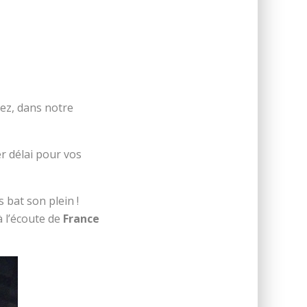
blicain Lorrain du 13/06/2011
ez, dans notre
r délai pour vos
 bat son plein !
 l’écoute de
France