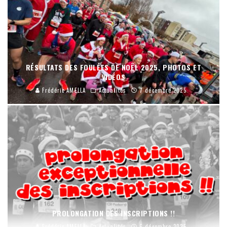
RÉSULTATS DES FOULÉES DE NOËL 2025, PHOTOS ET
VIDÉOS
Frédéric AMELLA
Actualités
7 décembre 2025
PROLONGATION DES INSCRIPTIONS !!
Frédéric AMELLA
Actualités
6 décembre 2025