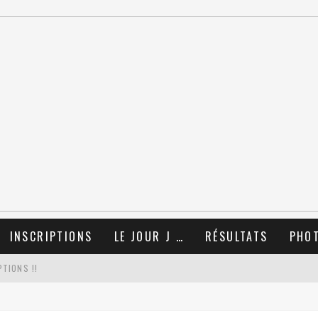
INSCRIPTIONS
LE JOUR J …
RÉSULTATS
PHO
TIONS !!
OËL 2025 AVEC LE COLLECTIF RUN !