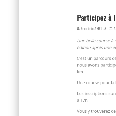
ON DÉCOUVRE LE PARCOURS 
RÉSULTATS DES FOULÉES DE
Participez à 
Frédéric AMELLA
A
Une belle course à 
édition après une éd
C’est un parcours de
nous avons particip
km.
Une course pour la b
Les inscriptions son
à 17h.
Vous y trouverez d