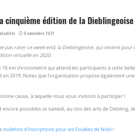
ENSEMBLE CE MARDI ?
 NOËL 2025, PHOTOS ET VIDÉOS
la cinquième édition de la Dieblingeoise
ctualités
6 novembre 2021
ne pas rater ce week-end, la Dieblingeoise, qui revient pou
ition virtuelle en 2020.
 10 km chronométré qui attend les participants à cette belle
é en 2019. Notez que l’organisation propose également une
onne cause, à laquelle nous vous invitons à participer !
t encore possibles ce samedi, au clos des arts de Diebling, d
es
bulletins d’inscriptions pour les Foulées de Noël !