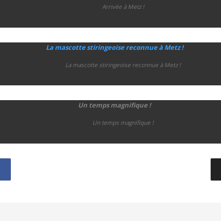
Arrivée à Metz !
La mascotte stiringeoise reconnue à Metz !
Un temps magnifique !