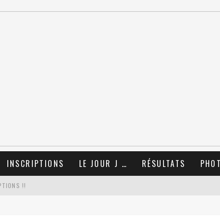
INSCRIPTIONS
LE JOUR J …
RÉSULTATS
PHO
TIONS !!
OËL 2025 AVEC LE COLLECTIF RUN !