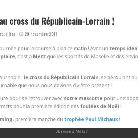
ENSEMBLE CE MARDI ?
 NOËL 2025, PHOTOS ET VIDÉOS
u cross du Républicain-Lorrain !
ctualités
20 novembre 2011
ournée pour la course à pied ce matin ! Avec un
temps idéal
plaire
, c’est à
Metz
que les sportifs de Moselle et des envi
ournable :
le cross du Républicain Lorrain
, se déroulant au
urnable que nous nous devions d’y être présent !!
ure pour se retrouver avec
notre mascotte
pour une appar
tracts pour la première édition des
foulées de Noël
!
sming
, première manche du
trophée Paul Michaux
!