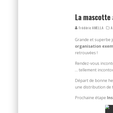
ON DÉCOUVRE LE PARCOURS 
RÉSULTATS DES FOULÉES DE
La mascotte a
Frédéric AMELLA
A
Grande et superbe j
organisation exem
retrouvées !
Rendez-vous incont
… tellement inconto
Départ de bonne he
une distribution de 
Prochaine étape
In