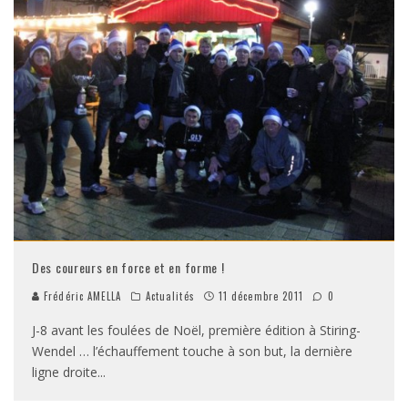
Des coureurs en force et en forme !
Frédéric AMELLA
Actualités
11 décembre 2011
0
J-8 avant les foulées de Noël, première édition à Stiring-
Wendel … l’échauffement touche à son but, la dernière
ligne droite
...