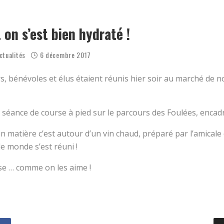
OËL 2025 AVEC LE COLLECTIF RUN !
ENSEMBLE CE MARDI ?
 on s’est bien hydraté !
ctualités
6 décembre 2017
 bénévoles et élus étaient réunis hier soir au marché de no
éance de course à pied sur le parcours des Foulées, encadr
n matière c’est autour d’un vin chaud, préparé par l’amical
le monde s’est réuni !
e … comme on les aime !