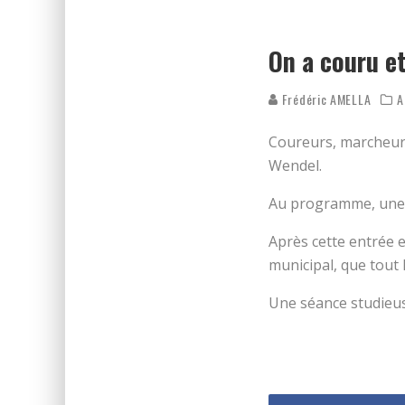
REPÉRAGE DES FOULÉES DE N
ON DÉCOUVRE LE PARCOURS 
On a couru et
Frédéric AMELLA
A
Coureurs, marcheurs,
Wendel.
Au programme, une s
Après cette entrée e
municipal, que tout 
Une séance studieus