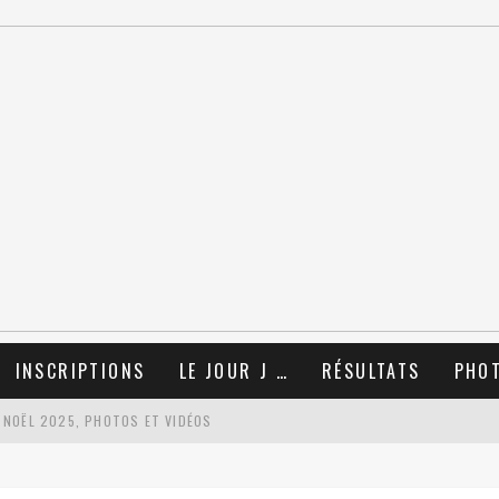
INSCRIPTIONS
LE JOUR J …
RÉSULTATS
PHO
 NOËL 2025, PHOTOS ET VIDÉOS
TIONS !!