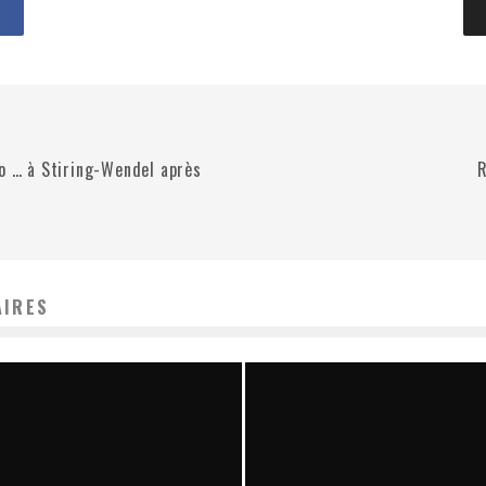
lo … à Stiring-Wendel après
R
AIRES