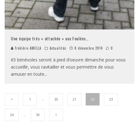
Une équipe trés « attachée » aux Foulées…
Frédéric AMELLA
Actualités
8 décembre 2014
0
65 bénévoles seront à pied d’oeuvre dimanche pour vous
accueillir, vous ravitailler et vous permettre de vous
amuser en toute
...
1
…
20
21
22
23
24
…
30