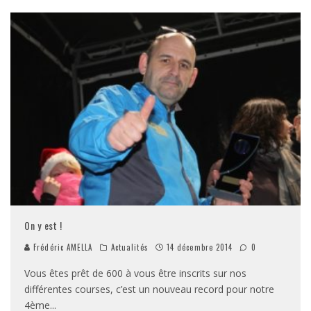
On y est !
Frédéric AMELLA
Actualités
14 décembre 2014
0
Vous êtes prêt de 600 à vous être inscrits sur nos
différentes courses, c’est un nouveau record pour notre
4ème
...